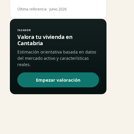
Última referencia · Junio 2026
TASADOR
Valora tu vivienda en
Cantabria
Estimación orientativa basada en datos
del mercado activo y características
reales.
Empezar valoración