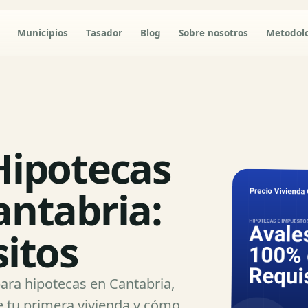
Municipios
Tasador
Blog
Sobre nosotros
Metodol
Hipotecas
antabria:
sitos
ara hipotecas en Cantabria,
de tu primera vivienda y cómo