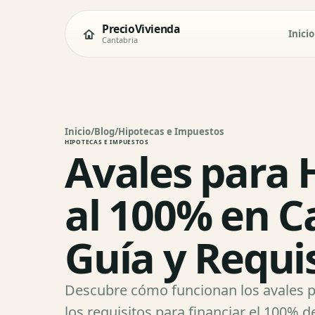
PrecioVivienda
Inicio
Cantabria
Inicio
/
Blog
/
Hipotecas e Impuestos
HIPOTECAS E IMPUESTOS
Avales para 
al 100% en C
Guía y Requi
Descubre cómo funcionan los avales p
los requisitos para financiar el 100% 