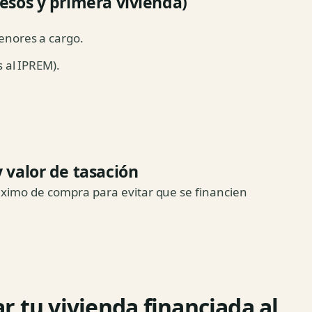
resos y primera vivienda)
enores a cargo.
 al IPREM).
 valor de tasación
máximo de compra para evitar que se financien
r tu vivienda financiada al