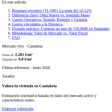
En este artículo
Resumen ejecutivo (TL;DR): La regla del 10-12%
Diferencia clave: Obra Nueva vs. Segunda Mano
Gastos Operativos: Notaría, Registro y Gestoría
Gastos vinculados a la Hipoteca
Ejemplo práctico: Comprar un piso de 150.000€ en Santander
Metodología: Valor de Mercado vs. Valor Fiscal
FAQ
Mercado vivo · Cantabria
2.201 €/m²
Venta m²
9,0 €/m²
Alquiler m²
Última referencia · Junio 2026
Tasador
Valora tu vivienda en Cantabria
Estimación orientativa basada en datos del mercado activo y
características reales.
Empezar valoración