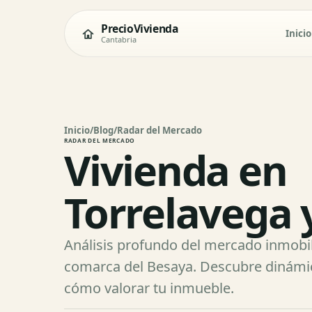
PrecioVivienda
Inicio
Cantabria
Inicio
/
Blog
/
Radar del Mercado
RADAR DEL MERCADO
Vivienda en
Torrelavega 
Análisis profundo del mercado inmobili
comarca del Besaya. Descubre dinámi
cómo valorar tu inmueble.